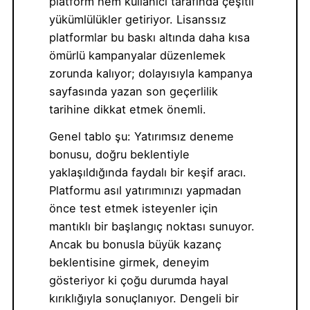
platform hem kullanıcı tarafında çeşitli
yükümlülükler getiriyor. Lisanssız
platformlar bu baskı altında daha kısa
ömürlü kampanyalar düzenlemek
zorunda kalıyor; dolayısıyla kampanya
sayfasında yazan son geçerlilik
tarihine dikkat etmek önemli.
Genel tablo şu: Yatırımsız deneme
bonusu, doğru beklentiyle
yaklaşıldığında faydalı bir keşif aracı.
Platformu asıl yatırımınızı yapmadan
önce test etmek isteyenler için
mantıklı bir başlangıç noktası sunuyor.
Ancak bu bonusla büyük kazanç
beklentisine girmek, deneyim
gösteriyor ki çoğu durumda hayal
kırıklığıyla sonuçlanıyor. Dengeli bir