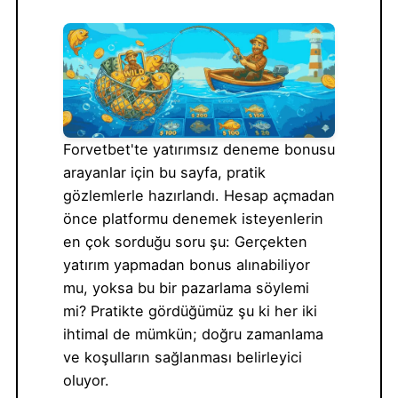
Forvetbet'te yatırımsız deneme bonusu
arayanlar için bu sayfa, pratik
gözlemlerle hazırlandı. Hesap açmadan
önce platformu denemek isteyenlerin
en çok sorduğu soru şu: Gerçekten
yatırım yapmadan bonus alınabiliyor
mu, yoksa bu bir pazarlama söylemi
mi? Pratikte gördüğümüz şu ki her iki
ihtimal de mümkün; doğru zamanlama
ve koşulların sağlanması belirleyici
oluyor.