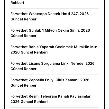
Rehberi
Forvetbet Whatsapp Destek Hatti 247: 2026
Güncel Rehberi
Forvetbet Gunluk 1 Milyon Cekim Siniri: 2026
Güncel Rehberi
Forvetbet Bahis Yaparak Gecinmek Mümkün Mu:
2026 Güncel Rehberi
Forvetbet Lisans Sorgulama Linki Nerede: 2026
Güncel Rehberi
Forvetbet Zeppelin En Iyi Cikis Zamani: 2026
Güncel Rehberi
Forvetbet Resmi Telegram Kanali Paylasimlari:
2026 Güncel Rehberi