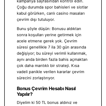
kampanya sayfasından kontrol edin.
Çoğu durumda spor bahisleri ve slotlar
kabul görürken, canlı casino masaları
çevrim dışı tutuluyor.
Bunu şöyle düşün: Bonusu aldıktan
sonra koşulları yerine getirmek için
acele etmene gerek yok. Çevrim
süresi genellikle 7 ila 30 gün arasında
değişiyor; bu süreyi verimli kullanmak,
aynı anda birden fazla bahis açmaktan
çok daha mantıklı bir strateji. Kısa
vadeli panikle verilen kararlar çevrim
sürecini zorlaştırıyor.
Bonus Çevrim Hesabı Nasıl
Yapılır?
Diyelim ki 50 TL bonus aldınız ve