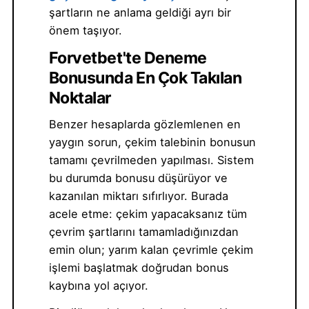
şartların ne anlama geldiği ayrı bir
önem taşıyor.
Forvetbet'te Deneme
Bonusunda En Çok Takılan
Noktalar
Benzer hesaplarda gözlemlenen en
yaygın sorun, çekim talebinin bonusun
tamamı çevrilmeden yapılması. Sistem
bu durumda bonusu düşürüyor ve
kazanılan miktarı sıfırlıyor. Burada
acele etme: çekim yapacaksanız tüm
çevrim şartlarını tamamladığınızdan
emin olun; yarım kalan çevrimle çekim
işlemi başlatmak doğrudan bonus
kaybına yol açıyor.