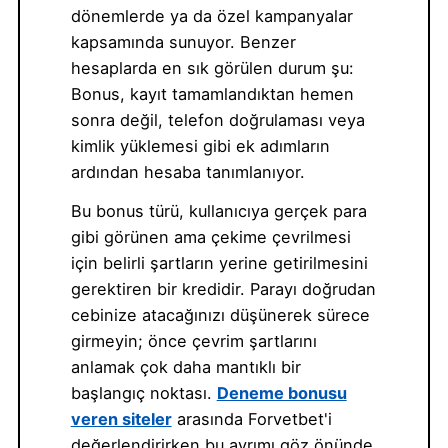
dönemlerde ya da özel kampanyalar
kapsamında sunuyor. Benzer
hesaplarda en sık görülen durum şu:
Bonus, kayıt tamamlandıktan hemen
sonra değil, telefon doğrulaması veya
kimlik yüklemesi gibi ek adımların
ardından hesaba tanımlanıyor.
Bu bonus türü, kullanıcıya gerçek para
gibi görünen ama çekime çevrilmesi
için belirli şartların yerine getirilmesini
gerektiren bir kredidir. Parayı doğrudan
cebinize atacağınızı düşünerek sürece
girmeyin; önce çevrim şartlarını
anlamak çok daha mantıklı bir
başlangıç noktası.
Deneme bonusu
veren siteler
arasında Forvetbet'i
değerlendirirken bu ayrımı göz önünde