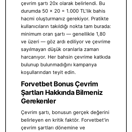
çevrim şartı 20x olarak belirlendi. Bu
durumda 50 × 20 = 1.000 TL'lik bahis
hacmi oluşturmanız gerekiyor. Pratikte
kullanıcıların takıldığı nokta tam burada:
minimum oran şartı — genellikle 1,80
ve üzeri — göz ardı ediliyor ve çevrime
sayılmayan düşük oranlarla zaman
harcanıyor. Her bahsin çevrime katkıda
bulunup bulunmadığını kampanya
koşullarından teyit edin.
Forvetbet Bonus Çevrim
Şartları Hakkında Bilmeniz
Gerekenler
Çevrim şartı, bonusun gerçek değerini
belirleyen en kritik faktör. Forvetbet'in
çevrim şartları dönemine ve