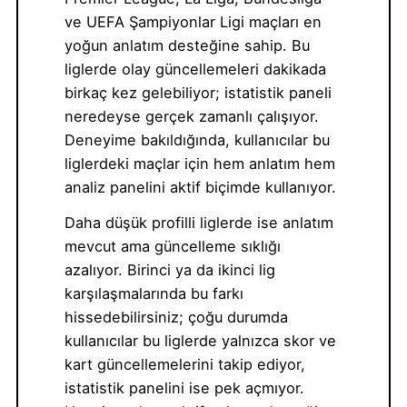
ve UEFA Şampiyonlar Ligi maçları en
yoğun anlatım desteğine sahip. Bu
liglerde olay güncellemeleri dakikada
birkaç kez gelebiliyor; istatistik paneli
neredeyse gerçek zamanlı çalışıyor.
Deneyime bakıldığında, kullanıcılar bu
liglerdeki maçlar için hem anlatım hem
analiz panelini aktif biçimde kullanıyor.
Daha düşük profilli liglerde ise anlatım
mevcut ama güncelleme sıklığı
azalıyor. Birinci ya da ikinci lig
karşılaşmalarında bu farkı
hissedebilirsiniz; çoğu durumda
kullanıcılar bu liglerde yalnızca skor ve
kart güncellemelerini takip ediyor,
istatistik panelini ise pek açmıyor.