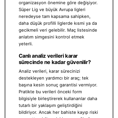
organizasyon önemine göre değişiyor.
Süper Lig ve büyük Avrupa ligleri
neredeyse tam kapsama sahipken,
daha düşük profilli liglerde kısmi ya da
gecikmeli veri gelebilir. Maç listesinde
anlatım simgesini kontrol etmek
yeterli.
Canlı analiz verileri karar
sürecinde ne kadar güvenilir?
Analiz verileri, karar sürecinizi
destekleyen yardımcı bir araç; tek
başına kesin sonuç garantisi vermiyor.
Pratikte bu verileri önceki form
bilgisiyle birleştirerek kullananlar daha
tutarlı bir yaklaşım geliştirdiğini
bildiriyor. Ancak her bahiste kayıp riski