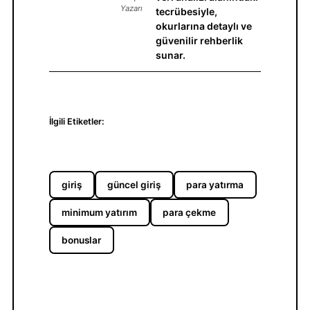
Yazarı
tecrübesiyle,
okurlarına detaylı ve
güvenilir rehberlik
sunar.
İlgili Etiketler:
giriş
güncel giriş
para yatırma
minimum yatırım
para çekme
bonuslar