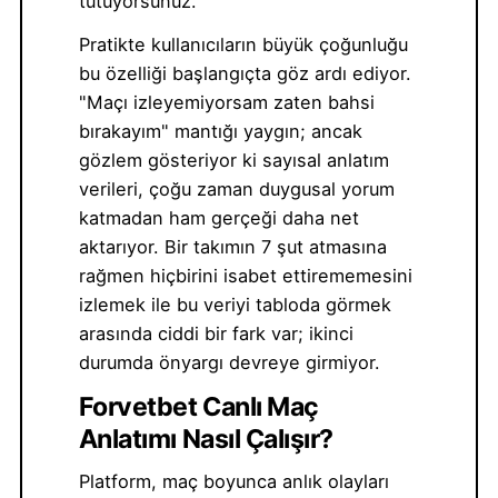
tutuyorsunuz.
Pratikte kullanıcıların büyük çoğunluğu
bu özelliği başlangıçta göz ardı ediyor.
"Maçı izleyemiyorsam zaten bahsi
bırakayım" mantığı yaygın; ancak
gözlem gösteriyor ki sayısal anlatım
verileri, çoğu zaman duygusal yorum
katmadan ham gerçeği daha net
aktarıyor. Bir takımın 7 şut atmasına
rağmen hiçbirini isabet ettirememesini
izlemek ile bu veriyi tabloda görmek
arasında ciddi bir fark var; ikinci
durumda önyargı devreye girmiyor.
Forvetbet Canlı Maç
Anlatımı Nasıl Çalışır?
Platform, maç boyunca anlık olayları