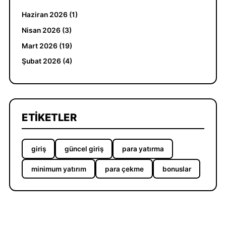
Haziran 2026 (1)
Nisan 2026 (3)
Mart 2026 (19)
Şubat 2026 (4)
ETIKETLER
giriş
güncel giriş
para yatırma
minimum yatırım
para çekme
bonuslar