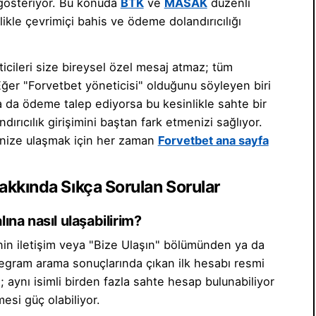
 gösteriyor. Bu konuda
BTK
ve
MASAK
düzenli
llikle çevrimiçi bahis ve ödeme dolandırıcılığı
ticileri size bireysel özel mesaj atmaz; tüm
 Eğer "Forvetbet yöneticisi" olduğunu söyleyen biri
ya da ödeme talep ediyorsa bu kesinlikle sahte bir
dırıcılık girişimini baştan fark etmenizi sağlıyor.
inize ulaşmak için her zaman
Forvetbet ana sayfa
akkında Sıkça Sorulan Sorular
ına nasıl ulaşabilirim?
nin iletişim veya "Bize Ulaşın" bölümünden ya da
elegram arama sonuçlarında çıkan ilk hesabı resmi
aynı isimli birden fazla sahte hesap bulunabiliyor
mesi güç olabiliyor.