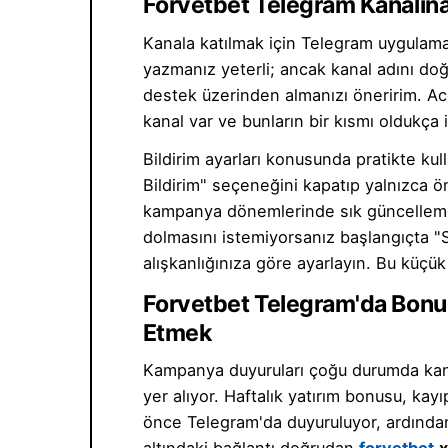
Forvetbet Telegram Kanalına K
Kanala katılmak için Telegram uygulama
yazmanız yeterli; ancak kanal adını doğ
destek üzerinden almanızı öneririm. Ac
kanal var ve bunların bir kısmı oldukça 
Bildirim ayarları konusunda pratikte kul
Bildirim" seçeneğini kapatıp yalnızca ö
kampanya dönemlerinde sık güncelleme 
dolmasını istemiyorsanız başlangıçta 
alışkanlığınıza göre ayarlayın. Bu küçü
Forvetbet Telegram'da Bonu
Etmek
Kampanya duyuruları çoğu durumda kanal
yer alıyor. Haftalık yatırım bonusu, kay
önce Telegram'da duyuruluyor, ardından