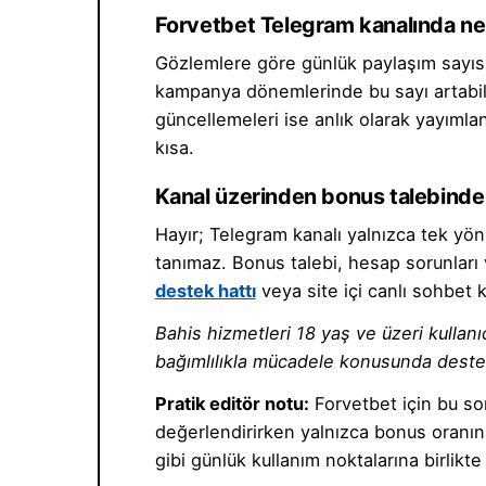
Forvetbet Telegram kanalında ne s
Gözlemlere göre günlük paylaşım sayısı 
kampanya dönemlerinde bu sayı artabiliy
güncellemeleri ise anlık olarak yayımla
kısa.
Kanal üzerinden bonus talebinde 
Hayır; Telegram kanalı yalnızca tek yön
tanımaz. Bonus talebi, hesap sorunları 
destek hattı
veya site içi canlı sohbet ku
Bahis hizmetleri 18 yaş ve üzeri kullanıc
bağımlılıkla mücadele konusunda deste
Pratik editör notu:
Forvetbet için bu son
değerlendirirken yalnızca bonus oranına
gibi günlük kullanım noktalarına birlikt