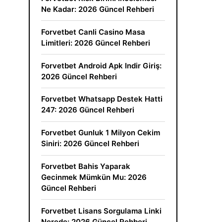
Ne Kadar: 2026 Güncel Rehberi
Forvetbet Canli Casino Masa
Limitleri: 2026 Güncel Rehberi
Forvetbet Android Apk Indir Giriş:
2026 Güncel Rehberi
Forvetbet Whatsapp Destek Hatti
247: 2026 Güncel Rehberi
Forvetbet Gunluk 1 Milyon Cekim
Siniri: 2026 Güncel Rehberi
Forvetbet Bahis Yaparak
Gecinmek Mümkün Mu: 2026
Güncel Rehberi
Forvetbet Lisans Sorgulama Linki
Nerede: 2026 Güncel Rehberi