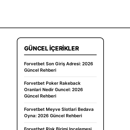
GÜNCEL İÇERIKLER
Forvetbet Son Giriş Adresi: 2026
Güncel Rehberi
Forvetbet Poker Rakeback
Oranlari Nedir Guncel: 2026
Güncel Rehberi
Forvetbet Meyve Slotlari Bedava
Oyna: 2026 Güncel Rehberi
Forvetbet Risk Birimi Incelemesi