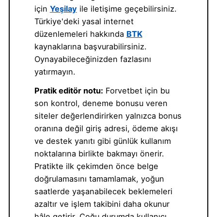
için
Yeşilay
ile iletişime geçebilirsiniz.
Türkiye'deki yasal internet
düzenlemeleri hakkında
BTK
kaynaklarına başvurabilirsiniz.
Oynayabileceğinizden fazlasını
yatırmayın.
Pratik editör notu:
Forvetbet için bu
son kontrol, deneme bonusu veren
siteler değerlendirirken yalnızca bonus
oranına değil giriş adresi, ödeme akışı
ve destek yanıtı gibi günlük kullanım
noktalarına birlikte bakmayı önerir.
Pratikte ilk çekimden önce belge
doğrulamasını tamamlamak, yoğun
saatlerde yaşanabilecek beklemeleri
azaltır ve işlem takibini daha okunur
hâle getirir. Çoğu durumda kullanıcı