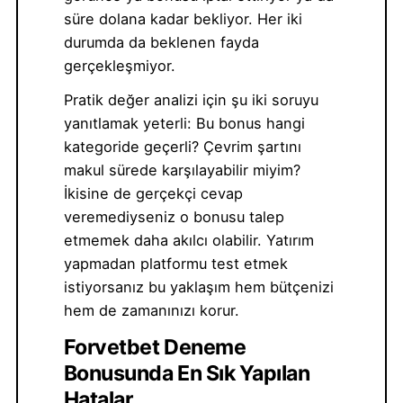
süre dolana kadar bekliyor. Her iki
durumda da beklenen fayda
gerçekleşmiyor.
Pratik değer analizi için şu iki soruyu
yanıtlamak yeterli: Bu bonus hangi
kategoride geçerli? Çevrim şartını
makul sürede karşılayabilir miyim?
İkisine de gerçekçi cevap
veremediyseniz o bonusu talep
etmemek daha akılcı olabilir. Yatırım
yapmadan platformu test etmek
istiyorsanız bu yaklaşım hem bütçenizi
hem de zamanınızı korur.
Forvetbet Deneme
Bonusunda En Sık Yapılan
Hatalar