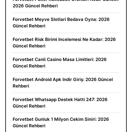
2026 Güncel Rehberi
Forvetbet Meyve Slotlari Bedava Oyna: 2026
Güncel Rehberi
Forvetbet Risk Birimi Incelemesi Ne Kadar: 2026
Güncel Rehberi
Forvetbet Canli Casino Masa Limitleri: 2026
Güncel Rehberi
Forvetbet Android Apk Indir Giriş: 2026 Güncel
Rehberi
Forvetbet Whatsapp Destek Hatti 247: 2026
Güncel Rehberi
Forvetbet Gunluk 1 Milyon Cekim Siniri: 2026
Güncel Rehberi