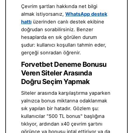
Çevrim şartları hakkında net bilgi
almak istiyorsanız,
WhatsApp destek
hattı
üzerinden canlı destek ekibine
doğrudan sorabilirsiniz. Benzer
hesaplarda en sık görülen durum
şudur: kullanıcı koşulları tahmin eder,
gerçeği sonradan öğrenir.
Forvetbet Deneme Bonusu
Veren Siteler Arasında
Doğru Seçim Yapmak
Siteler arasında karşılaştırma yaparken
yalnızca bonus miktarına odaklanmak
sık yapılan bir hatadır. Gözlem şu:
kullanıcılar "500 TL bonus" başlığına
tıklıyor, ardından x40 çevrim şartını
görünce ya bonusu iptal ettiriyor ya da