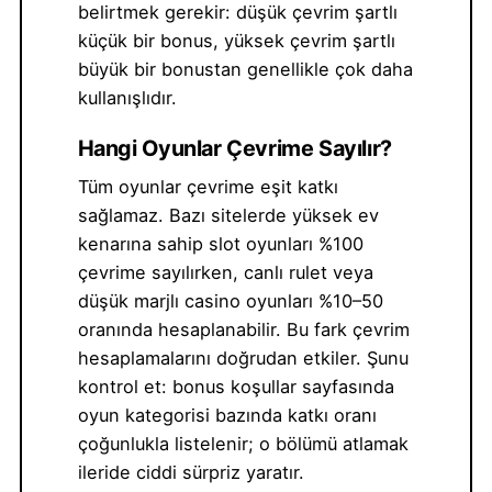
belirtmek gerekir: düşük çevrim şartlı
küçük bir bonus, yüksek çevrim şartlı
büyük bir bonustan genellikle çok daha
kullanışlıdır.
Hangi Oyunlar Çevrime Sayılır?
Tüm oyunlar çevrime eşit katkı
sağlamaz. Bazı sitelerde yüksek ev
kenarına sahip slot oyunları %100
çevrime sayılırken, canlı rulet veya
düşük marjlı casino oyunları %10–50
oranında hesaplanabilir. Bu fark çevrim
hesaplamalarını doğrudan etkiler. Şunu
kontrol et: bonus koşullar sayfasında
oyun kategorisi bazında katkı oranı
çoğunlukla listelenir; o bölümü atlamak
ileride ciddi sürpriz yaratır.